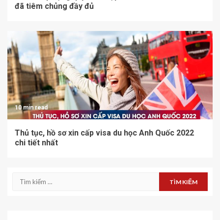
đã tiêm chủng đầy đủ
10 min read
Thủ tục, hồ sơ xin cấp visa du học Anh Quốc 2022
chi tiết nhất
Tìm
kiếm
cho: