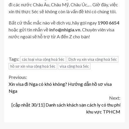
đi các nước Châu Âu, Châu Mỹ, Châu Úc,… Giờ đây, việc
xin thị thực Séc sẽ không còn là vấn đề khi có chúng tôi.
Bất cứ thắc mắc nào về dịch vụ, hãy gọi ngay
1900 6654
hoặc gửi tin nhắn về
info@nhigia.vn
. Chuyên viên visa
nước ngoài sẽ hỗ trợ từ A đến Z cho bạn!
Tags:
các loại visa cộng hoà Séc
Dịch vụ xin visa cộng hoà Séc
hồ sơ xin visa cộng hoà Séc
visa cộng hoà Séc
Continue
Previous:
Xin visa đi Nga có khó không? Hướng dẫn hồ sơ visa
Reading
Nga
Next:
[cập nhật 30/11] Danh sách khách sạn cách ly có thu phí
khu vực TPHCM