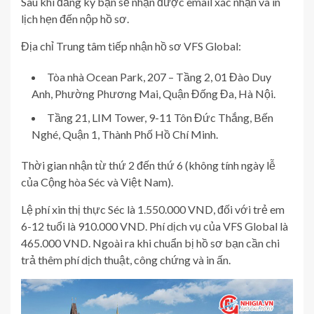
Sau khi đăng ký bạn sẽ nhận được email xác nhận và in
lịch hẹn đến nộp hồ sơ.
Địa chỉ Trung tâm tiếp nhận hồ sơ VFS Global:
Tòa nhà Ocean Park, 207 – Tầng 2, 01 Đào Duy
Anh, Phường Phương Mai, Quận Đống Đa, Hà Nội.
Tầng 21, LIM Tower, 9-11 Tôn Đức Thắng, Bến
Nghé, Quận 1, Thành Phố Hồ Chí Minh.
Thời gian nhận từ thứ 2 đến thứ 6 (không tính ngày lễ
của Cộng hòa Séc và Việt Nam).
Lệ phí xin thị thực Séc là 1.550.000 VND, đối với trẻ em
6-12 tuổi là 910.000 VND. Phí dịch vụ của VFS Global là
465.000 VND. Ngoài ra khi chuẩn bị hồ sơ bạn cần chi
trả thêm phí dịch thuật, công chứng và in ấn.