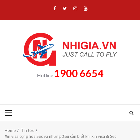
Skip
Facebook
Twitter
Instagram
Youtube
to
content
1900 6654
Hotline
Primary
Menu
Home
Tin tức
Xin visa cộng hoà Séc và những điều cần biết khi xin visa đi Séc