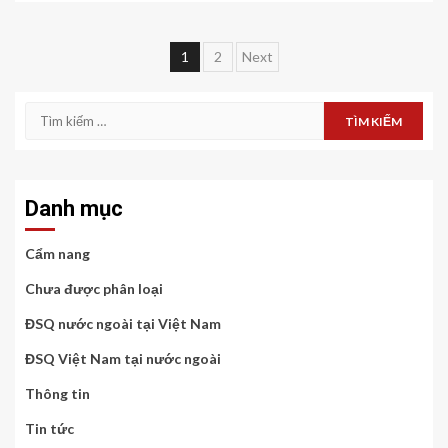
Điều
1
2
Next
hướng
Tìm
bài
kiếm
cho:
viết
Danh mục
Cẩm nang
Chưa được phân loại
ĐSQ nước ngoài tại Việt Nam
ĐSQ Việt Nam tại nước ngoài
Thông tin
Tin tức