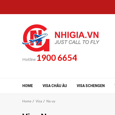
Skip
to
content
1900 6654
Hotline
HOME
VISA CHÂU ÂU
VISA SCHENGEN
Home
Visa
Na-uy