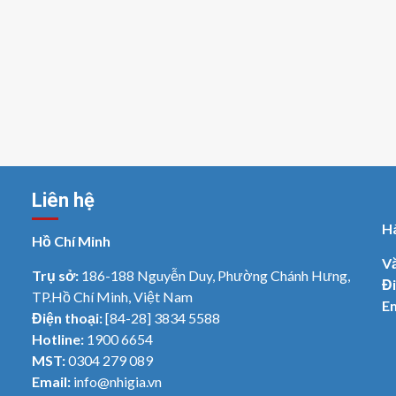
Liên hệ
H
Hồ Chí Minh
V
Trụ sở:
186-188 Nguyễn Duy, Phường Chánh Hưng,
Đi
TP.Hồ Chí Minh, Việt Nam
Em
Điện thoại:
[84-28] 3834 5588
Hotline:
1900 6654
MST:
0304 279 089
Email:
info@nhigia.vn