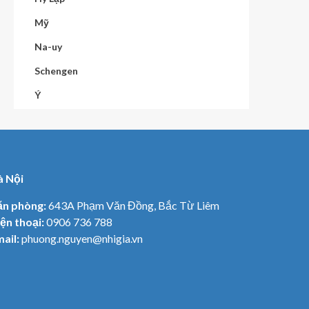
Mỹ
Na-uy
Schengen
Ý
à Nội
ăn phòng:
643A Phạm Văn Đồng, Bắc Từ Liêm
ện thoại:
0906 736 788
ail:
phuong.nguyen@nhigia.vn