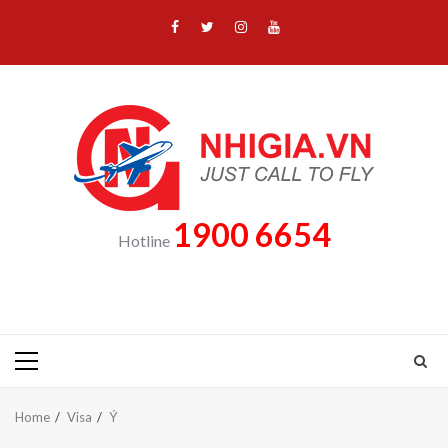
Skip
Facebook
Twitter
Instagram
Youtube
to
content
1900 6654
Hotline
Primary
Menu
Home
Visa
Ý