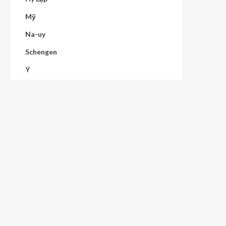
Mỹ
Na-uy
Schengen
Ý