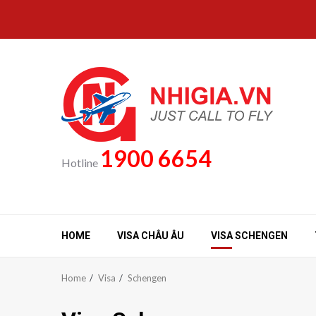
Skip
to
content
1900 6654
Hotline
HOME
VISA CHÂU ÂU
VISA SCHENGEN
Home
Visa
Schengen