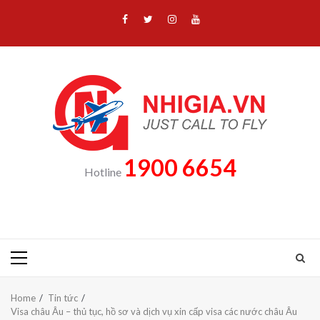
Skip
Facebook
Twitter
Instagram
Youtube
to
content
1900 6654
Hotline
Primary
Menu
Home
Tin tức
Visa châu Âu – thủ tục, hồ sơ và dịch vụ xin cấp visa các nước châu Âu