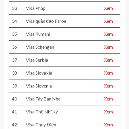
33
Visa Pháp
Xem
34
Visa quần đảo Faroe
Xem
35
Visa Rumani
Xem
36
Visa Schengen
Xem
37
Visa Serbia
Xem
38
Visa Slovakia
Xem
39
Visa Slovenia
Xem
40
Visa Tây Ban Nha
Xem
41
Visa Thổ Nhĩ Kỳ
Xem
42
Visa Thụy Điển
Xem