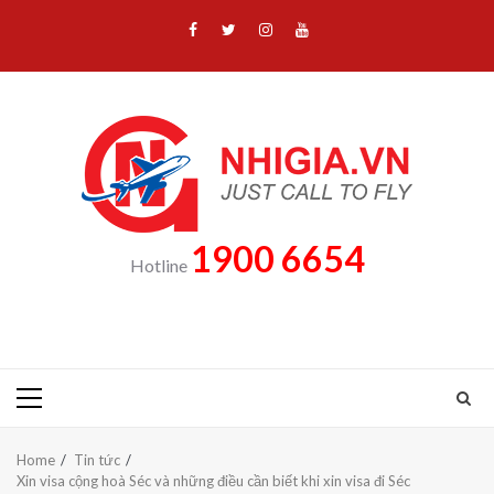
Skip
Facebook
Twitter
Instagram
Youtube
to
content
1900 6654
Hotline
Primary
Menu
Home
Tin tức
Xin visa cộng hoà Séc và những điều cần biết khi xin visa đi Séc