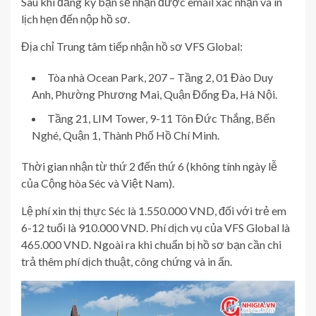
Sau khi đăng ký bạn sẽ nhận được email xác nhận và in
lịch hẹn đến nộp hồ sơ.
Địa chỉ Trung tâm tiếp nhận hồ sơ VFS Global:
Tòa nhà Ocean Park, 207 – Tầng 2, 01 Đào Duy
Anh, Phường Phương Mai, Quận Đống Đa, Hà Nội.
Tầng 21, LIM Tower, 9-11 Tôn Đức Thắng, Bến
Nghé, Quận 1, Thành Phố Hồ Chí Minh.
Thời gian nhận từ thứ 2 đến thứ 6 (không tính ngày lễ
của Cộng hòa Séc và Việt Nam).
Lệ phí xin thị thực Séc là 1.550.000 VND, đối với trẻ em
6-12 tuổi là 910.000 VND. Phí dịch vụ của VFS Global là
465.000 VND. Ngoài ra khi chuẩn bị hồ sơ bạn cần chi
trả thêm phí dịch thuật, công chứng và in ấn.