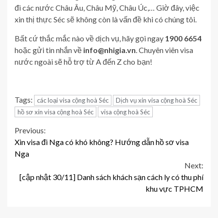
đi các nước Châu Âu, Châu Mỹ, Châu Úc,… Giờ đây, việc
xin thị thực Séc sẽ không còn là vấn đề khi có chúng tôi.
Bất cứ thắc mắc nào về dịch vụ, hãy gọi ngay
1900 6654
hoặc gửi tin nhắn về
info@nhigia.vn
. Chuyên viên visa
nước ngoài sẽ hỗ trợ từ A đến Z cho bạn!
Tags:
các loại visa cộng hoà Séc
Dịch vụ xin visa cộng hoà Séc
hồ sơ xin visa cộng hoà Séc
visa cộng hoà Séc
Continue
Previous:
Xin visa đi Nga có khó không? Hướng dẫn hồ sơ visa
Reading
Nga
Next:
[cập nhật 30/11] Danh sách khách sạn cách ly có thu phí
khu vực TPHCM