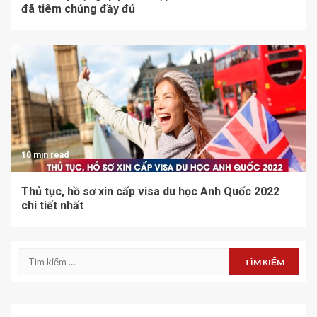
đã tiêm chủng đầy đủ
10 min read
Thủ tục, hồ sơ xin cấp visa du học Anh Quốc 2022
chi tiết nhất
Tìm
kiếm
cho: