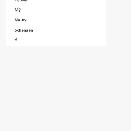
Mỹ
Na-uy
Schengen
Ý