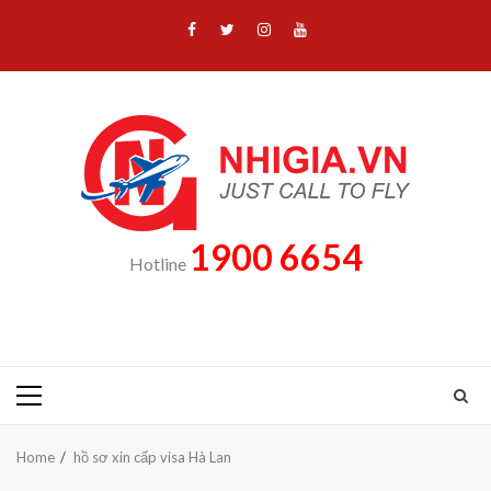
Skip
Facebook
Twitter
Instagram
Youtube
to
content
1900 6654
Hotline
Primary
Menu
Home
hồ sơ xin cấp visa Hà Lan