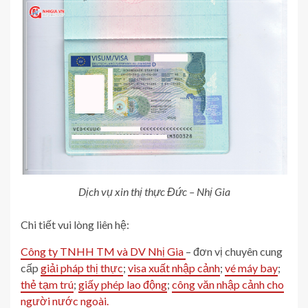
Dịch vụ xin thị thực Đức – Nhị Gia
Chi tiết vui lòng liên hệ:
Công ty TNHH TM và DV Nhị Gia
– đơn vị chuyên cung
cấp
giải pháp thị thực
;
visa xuất nhập cảnh
;
vé máy bay
;
thẻ tạm trú
;
giấy phép lao động
;
công văn nhập cảnh cho
người nước ngoài.