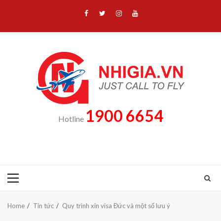
Skip
Facebook
Twitter
Instagram
Youtube
to
content
1900 6654
Hotline
Primary
Menu
Home
Tin tức
Quy trình xin visa Đức và một số lưu ý