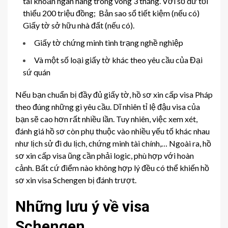
tài khoản ngân hàng trong vòng 3 tháng. Với số dư tối
thiểu 200 triệu đồng; Bản sao sổ tiết kiệm (nếu có)
Giấy tờ sở hữu nhà đất (nếu có).
Giấy tờ chứng minh tình trạng nghề nghiệp
Và một số loại giấy tờ khác theo yêu cầu của Đại
sứ quán
Nếu bạn chuẩn bị đầy đủ giấy tờ, hồ sơ xin cấp visa Pháp
theo đúng những gì yêu cầu. Dĩ nhiên tỉ lệ đậu visa của
bạn sẽ cao hơn rất nhiều lần. Tuy nhiên, việc xem xét,
đánh giá hồ sơ còn phụ thuộc vào nhiều yếu tố khác nhau
như lịch sử đi du lịch, chứng minh tài chính,… Ngoài ra, hồ
sơ xin cấp visa ũng cần phải logic, phù hợp với hoàn
cảnh. Bất cứ điểm nào không hợp lý đều có thể khiến hồ
sơ xin visa Schengen bị đánh trượt.
Những lưu ý về visa
Schengen