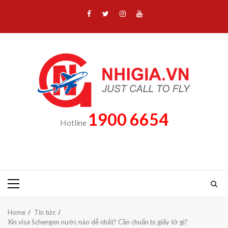
Skip
Facebook
Twitter
Instagram
Youtube
to
content
1900 6654
Hotline
Primary
Menu
Home
Tin tức
Xin visa Schengen nước nào dễ nhất? Cần chuẩn bị giấy tờ gì?