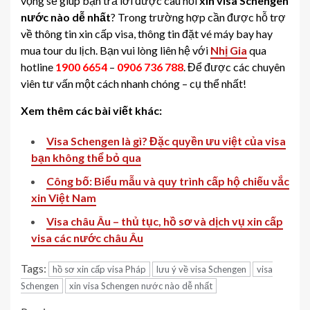
vọng sẽ giúp bạn trả lời được câu hỏi
xin visa Schengen
nước nào dễ nhất
? Trong trường hợp cần được hỗ trợ
về thông tin xin cấp visa, thông tin đặt vé máy bay hay
mua tour du lịch. Bạn vui lòng liên hệ với
Nhị Gia
qua
hotline
1900 6654
–
0906 736 788
. Để được các chuyên
viên tư vấn một cách nhanh chóng – cụ thể nhất!
Xem thêm các bài viết khác:
Visa Schengen là gì? Đặc quyền ưu việt của visa
bạn không thể bỏ qua
Công bố: Biểu mẫu và quy trình cấp hộ chiếu vắc
xin Việt Nam
Visa châu Âu – thủ tục, hồ sơ và dịch vụ xin cấp
visa các nước châu Âu
Tags:
hồ sơ xin cấp visa Pháp
lưu ý về visa Schengen
visa
Schengen
xin visa Schengen nước nào dễ nhất